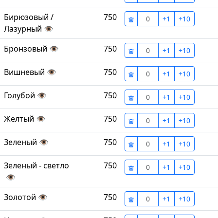
Бирюзовый /
750
+1
+10
Лазурный
👁
Бронзовый
👁
750
+1
+10
Вишневый
👁
750
+1
+10
Голубой
👁
750
+1
+10
Желтый
👁
750
+1
+10
Зеленый
👁
750
+1
+10
Зеленый - светло
750
+1
+10
👁
Золотой
👁
750
+1
+10