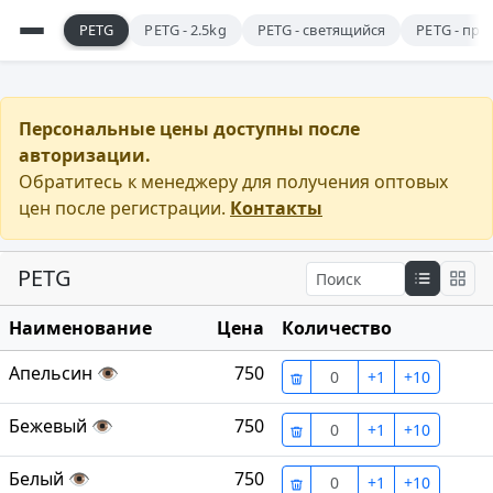
PETG
PETG - 2.5kg
PETG - светящийся
PETG - пр
Персональные цены доступны после
авторизации.
Обратитесь к менеджеру для получения оптовых
цен после регистрации.
Контакты
PETG
Наименование
Цена
Количество
Апельсин
👁
750
+1
+10
Бежевый
👁
750
+1
+10
Белый
👁
750
+1
+10