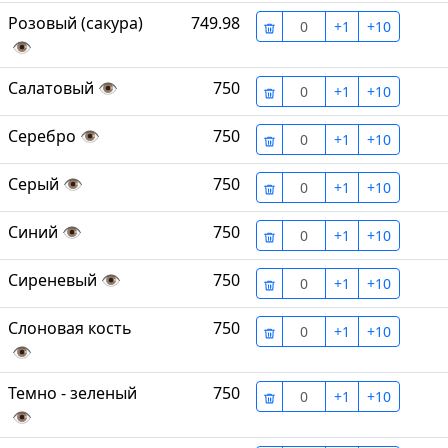
Розовый (сакура)
749.98
+1
+10
👁
Салатовый
👁
750
+1
+10
Серебро
👁
750
+1
+10
Серый
👁
750
+1
+10
Синий
👁
750
+1
+10
Сиреневый
👁
750
+1
+10
Слоновая кость
750
+1
+10
👁
Темно - зеленый
750
+1
+10
👁